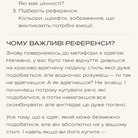
Які має цінності?
Підберіть референси.
Кольори, шрифти, зображення, що
викликають потрібні емоції.
ЧОМУ ВАЖЛИВІ РЕФЕРЕНСИ?
Знову повернемось до метафори з одягом.
Напевно, у вас було таке відчуття: дивишся
на красиво вдягнену людину, стиль якої дуже
подобається, але водночас розумієш – ти так
не вдягнешся. А як вдягнешся? Не знаєш. І
починаєш потроху купувати речі, які
подобалися, а потім намагаєшся все
скомбінувати, але виглядає це дуже погано.
Усе тому, що є одяг, який може безмежно
подобатися, але він абсолютно не у вашому
стилі. І навіть якщо ви його купите –