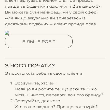
клієнт відчуває впевненість. І це працює
краще за будь-яку акцію «купи 2 за ціною 3».
Ви можете бути найкращими у своїй сфері.
Але якщо візуально ви зливаєтесь із
десятками подібних – клієнт пройде повз.
БІЛЬШЕ РОБІТ
З ЧОГО ПОЧАТИ?
З простого: із себе та свого клієнта.
Зрозумійте, хто ви.
Навіщо ви робите те, що робите? Яка
місія, цінності, переваги вашого бренду?
Зрозумійте, для кого.
Хто ваша людина? Про що вона мріє?