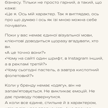
бізнесу. Тільки не просто гарний, а такий, що
каже:
«Це я. Ось мій характер. Так я виглядаю, ось
про що думаю і ось як ізі мною можна себе
почувати».
Поки у вас немає єдиної візуальної мови,
клієнтові доводиться щоразу вгадувати, хто
ви.
«А це точно вони?»
«Чому на сайті один шрифт, в Instagram інший,
а в рекламі третій?»
«Чому сьогодні пастель, а завтра кислотний
фіолетовий?»
Коли у бренду немає «одягу», він не
запам’ятовується. Не викликає емоцій. Не
дає приводу повернутися.
А коли все єдине, стильне й з характером,